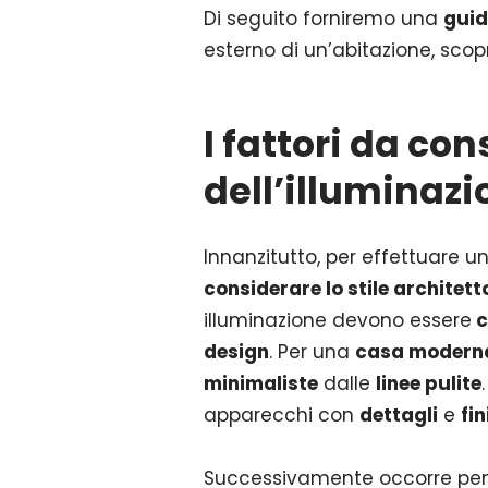
Di seguito forniremo una
gui
esterno di un’abitazione, sco
I fattori da co
dell’illuminaz
Innanzitutto, per effettuare u
considerare lo stile architett
illuminazione devono essere
c
design
. Per una
casa modern
minimaliste
dalle
linee pulite
apparecchi con
dettagli
e
fin
Successivamente occorre pen