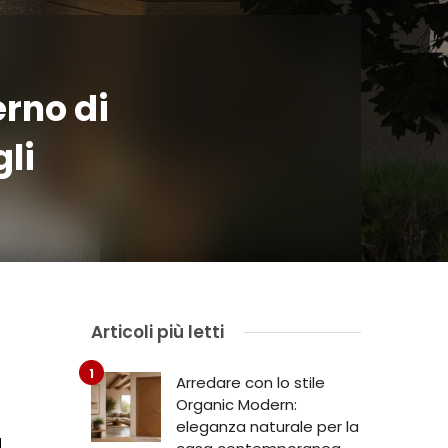
erno di
gli
Articoli più letti
Arredare con lo stile
Organic Modern:
eleganza naturale per la