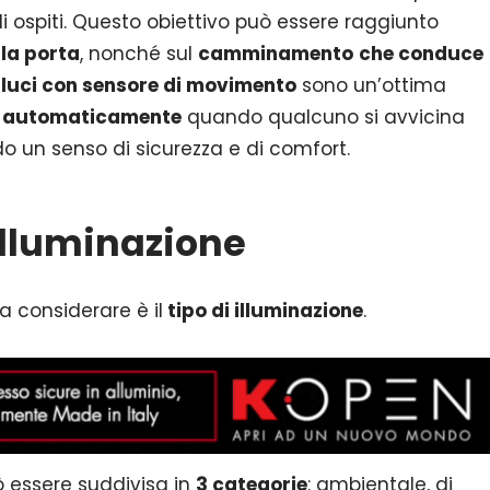
agli ospiti. Questo obiettivo può essere raggiunto
lla porta
, nonché sul
camminamento
che conduce
e
luci con sensore di movimento
sono un’ottima
 automaticamente
quando qualcuno si avvicina
o un senso di sicurezza e di comfort.
 illuminazione
a considerare è il
tipo di illuminazione
.
ò essere suddivisa in
3 categorie
: ambientale, di