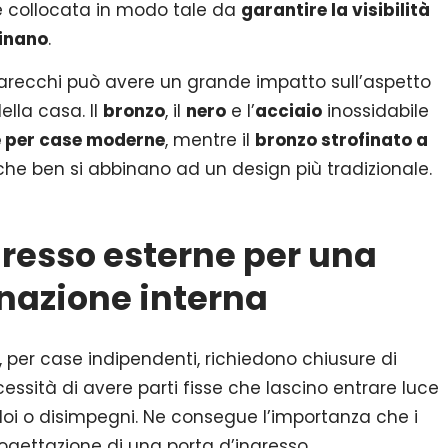
 collocata in modo tale da
garantire la visibilità
inano
.
apparecchi può avere un grande impatto sull’aspetto
ella casa. Il
bronzo
, il
nero
e l’
acciaio
inossidabile
te per case moderne
, mentre il
bronzo strofinato a
che ben si abbinano ad un design più tradizionale.
gresso esterne per una
inazione interna
e, per case indipendenti, richiedono chiusure di
essità di avere parti fisse che lascino entrare luce
doi o disimpegni. Ne consegue l’importanza che i
ogettazione di una porta d’ingresso.