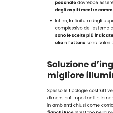
pedonale
dovrebbe essere
degli ospiti mentre camm
Infine, la finitura degli 
complessivo dell’esterno d
sono le scelte più indica
olio
e l’
ottone
sono colori 
Soluzione d’in
migliore illum
Spesso le tipologie costruttiv
dimensioni importanti o la nec
in ambienti chiusi come corri
fianchi luce
rivestono nella pr