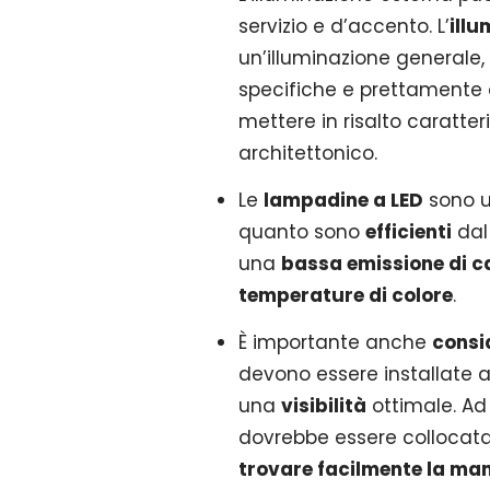
servizio e d’accento. L’
illu
un’illuminazione generale, l
specifiche e prettamente 
mettere in risalto caratteri
architettonico.
Le
lampadine a LED
sono un
quanto sono
efficienti
dal 
una
bassa emissione di c
temperature di colore
.
È importante anche
consid
devono essere installate al
una
visibilità
ottimale. A
dovrebbe essere collocata 
trovare facilmente la man