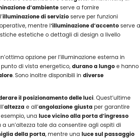
minazione d’ambiente
serve a fornire
’
illuminazione di servizio
serve per funzioni
operative, mentre l
‘illuminazione d’accento
serve 
stiche estetiche o dettagli di design a livello
’ottima opzione per l’illuminazione esterna in
punto di vista energetico,
durano a lungo
e hanno
alore
. Sono inoltre disponibili in
diverse
erare il posizionamento delle luci
. Quest’ultime
l’
altezza
e all’
angolazione
giusta
per garantire
d esempio, una
luce vicino alla porta d’ingresso
a un’altezza tale da consentire agli ospiti di
iglia della porta
, mentre una
luce sul passaggio