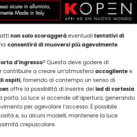
atti
non solo scoraggerà
eventuali
tentativi di
 ma
consentirà di muoversi più agevolmente
orta d’ingresso
? Questa deve godere di
r contribuire a creare un’atmosfera
accogliente
e
li ospiti
, fornendo al contempo un senso di
pen
offre la possibilità di inserire dei
led di cortesia
lla porta. La luce si accende all’apertura, generando
avimento per agevolare l’accesso. È possibile
nosità e, su alcuni modelli, mantenere la luce
ssimità crepuscolare.