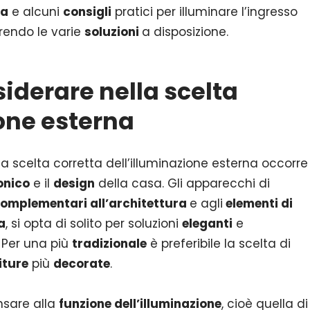
da
e alcuni
consigli
pratici per illuminare l’ingresso
prendo le varie
soluzioni
a disposizione.
nsiderare nella scelta
ione esterna
na scelta corretta dell’illuminazione esterna occorre
onico
e il
design
della casa. Gli apparecchi di
omplementari all’architettura
e agli
elementi di
a
, si opta di solito per soluzioni
eleganti
e
. Per una più
tradizionale
è preferibile la scelta di
iture
più
decorate
.
sare alla
funzione dell’illuminazione
, cioè quella di