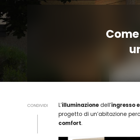
Come i
un
L’
illuminazione
dell’
ingresso 
CONDIVIDI
progetto di un’abitazione pe
comfort
.