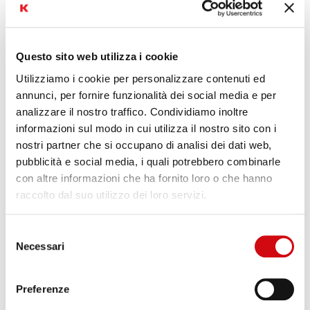
Come ti senti?
Questo sito web utilizza i cookie
Utilizziamo i cookie per personalizzare contenuti ed
annunci, per fornire funzionalità dei social media e per
0
0
0
analizzare il nostro traffico. Condividiamo inoltre
informazioni sul modo in cui utilizza il nostro sito con i
nostri partner che si occupano di analisi dei dati web,
pubblicità e social media, i quali potrebbero combinarle
con altre informazioni che ha fornito loro o che hanno
raccolto dal suo utilizzo dei loro servizi.
0
Selezione
Necessari
0
34584
del
consenso
Preferenze
ARTICOLO PRECEDENTE