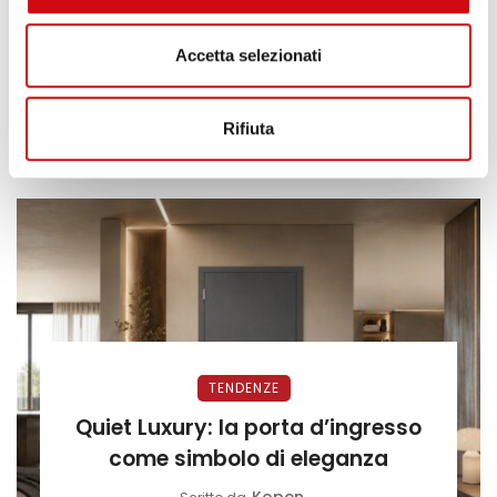
Lo stile Mid-Century Modern: il
fascino senza tempo del design
Accetta selezionati
iconico
Kopen
Scritto da
Rifiuta
TENDENZE
Quiet Luxury: la porta d’ingresso
come simbolo di eleganza