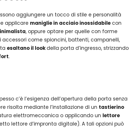
sono aggiungere un tocco di stile e personalità
ile applicare
maniglie in acciaio inossidabile
con
inimalista
, oppure optare per quelle con forme
li accessori come spioncini, battenti, campanelli,
rta
esaltano il look
della porta d’ingresso, strizzando
ort
.
sso c’è l’esigenza dell’apertura della porta senza
re risolta mediante l’installazione di un
tastierino
ratura elettromeccanica o applicando un
lettore
 lettore d’impronta digitale). A tali opzioni può