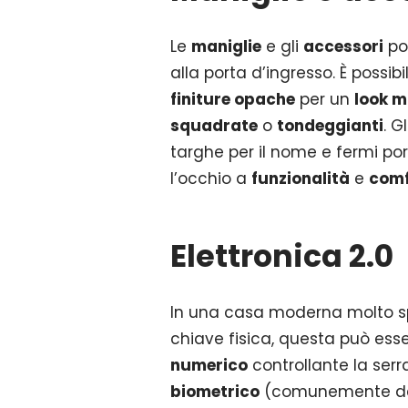
Le
maniglie
e gli
accessori
pos
alla porta d’ingresso. È possib
finiture opache
per un
look m
squadrate
o
tondeggianti
. G
targhe per il nome e fermi po
l’occhio a
funzionalità
e
comf
Elettronica 2.0
In una casa moderna molto spe
chiave fisica, questa può esse
numerico
controllante la ser
biometrico
(comunemente detto