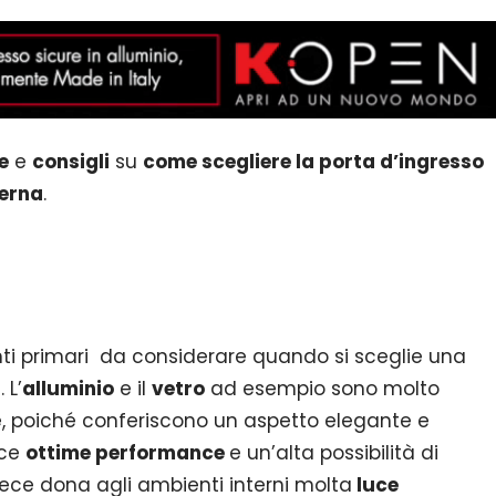
e
e
consigli
su
come scegliere la porta d’ingresso
derna
.
nti primari da considerare quando si sceglie una
 L’
alluminio
e il
vetro
ad esempio sono molto
e, poiché conferiscono un aspetto elegante e
sce
ottime performance
e un’alta possibilità di
ece dona agli ambienti interni molta
luce