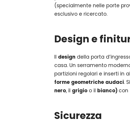
(specialmente nelle porte pro
esclusivo e ricercato.
Design e finitu
Il
design
della porta d’ingresso 
casa. Un serramento modern
partizioni regolari e inserti i
forme
geometriche
audaci
. 
nero
, il
grigio
o il
bianco)
con 
Sicurezza