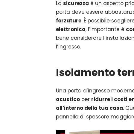
La
sicurezza
è un aspetto prio
porta deve essere abbastan
forzature
. È possibile scegli
elettronica
, l’importante è
con
bene considerare l’installazio
l’ingresso.
Isolamento ter
Una porta d’ingresso moderna
acustico
per
ridurre i costi e
all’interno della tua casa
. Qu
pannello di spessore maggiore