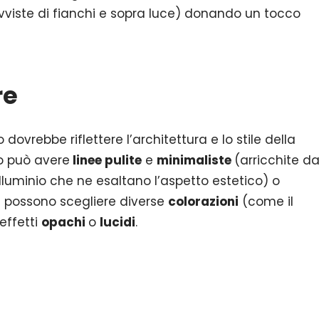
vviste di fianchi e sopra luce) donando un tocco
re
dovrebbe riflettere l’architettura e lo stile della
o può avere
linee pulite
e
minimaliste
(arricchite d
n alluminio che ne esaltano l’aspetto estetico) o
Si possono scegliere diverse
colorazioni
(come il
effetti
opachi
o
lucidi
.